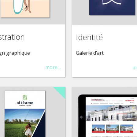
ustration
Identité
gn graphique
Galerie d’art
more…
m