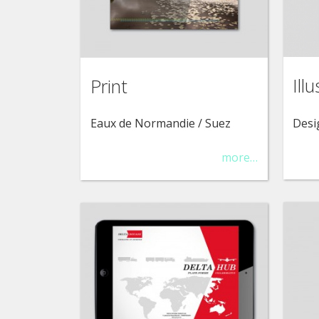
Ill
Print
Desi
Eaux de Normandie / Suez
more…