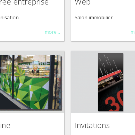
rée entreprise
Web
nisation
Salon immobilier
more…
m
rine
Invitations